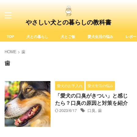
やさしい犬との暮らしの教科書
TOP
犬との暮らし
犬とご飯
愛犬生活の悩み
レポー
HOME
>
歯
歯
愛犬のお手入れ
愛犬生活の悩み
「愛犬の口臭がきつい」と感じ
たら？口臭の原因と対策を紹介
2023/6/17
口臭
,
歯